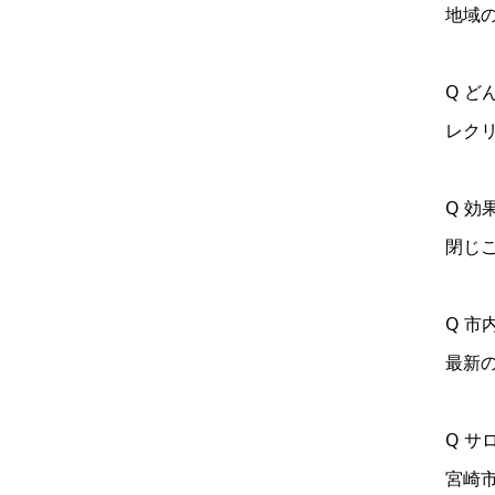
地域
Q ど
レク
Q 効
閉じ
Q 
最新
Q 
宮崎