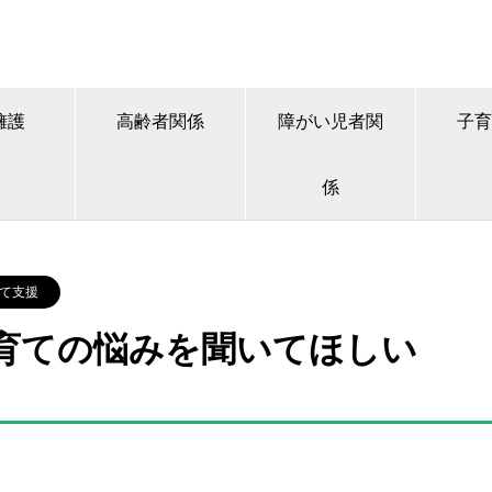
擁護
高齢者関係
障がい児者関
子育
係
て支援
育ての悩みを聞いてほしい