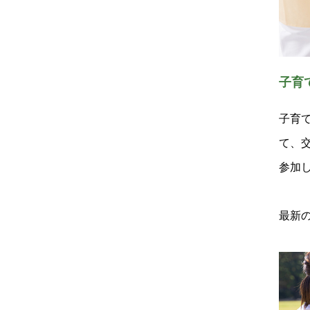
子育
子育
て、
参加
最新