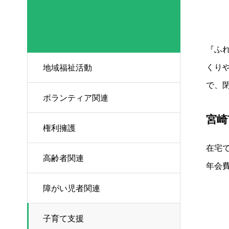
『ふ
くり
地域福祉活動
で、
ボランティア関連
宮崎
権利擁護
在宅
高齢者関連
年会
障がい児者関連
子育て支援