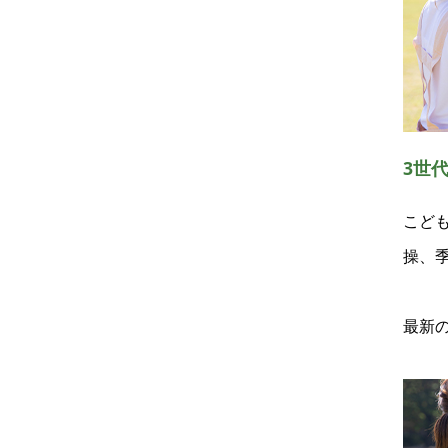
3世
こど
操、
最新